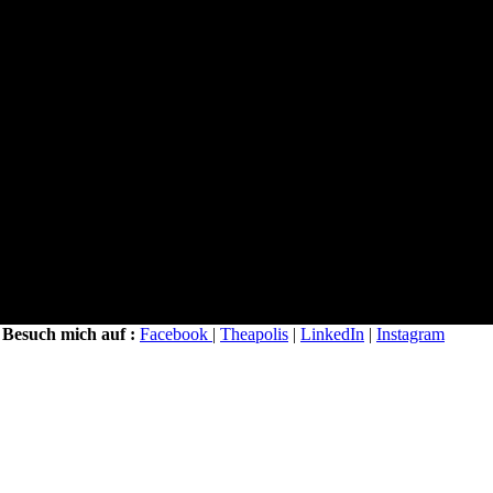
|
Besuch mich auf :
Facebook
|
Theapolis
|
LinkedIn
|
Instagram