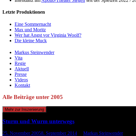
Intendanz am
Apollo-Theater Siegen
seit der Spielzeit 2022 / 
Letzte Produktionen
Eine Sommernacht
Max und Moritz
Wer hat Angst vor Virginia Woolf?
Die kleine Muck
Markus Steinwender
Vita
Regie
Aktuell
Presse
Videos
Kontakt
Alle Beiträge unter
2005
Mehr zur Inszenierung
Sturm und Wurm unterwegs
25. November 2005
8. September 2014
by
Markus Steinwender