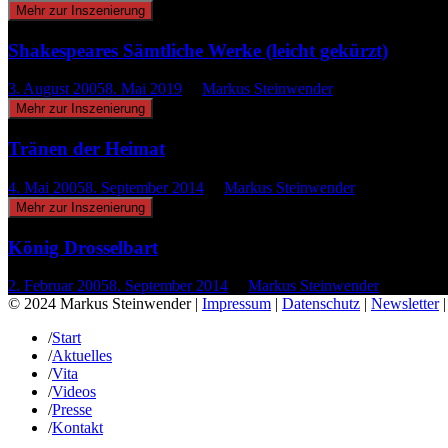
Mehr zur Inszenierung
Shakespeares Sämtliche Werke (leicht gekürzt)
3. August 2005
8. Mai 2019
by
Markus Steinwender
Mehr zur Inszenierung
Tränen der Heimat
4. Mai 2005
8. September 2014
by
Markus Steinwender
Mehr zur Inszenierung
König Drosselbart
2. Februar 2005
8. September 2014
by
Markus Steinwender
© 2024 Markus Steinwender |
Impressum
|
Datenschutz
|
Newsletter
/
Start
/
Aktuelles
/
Vita
/
Videos
/
Presse
/
Kontakt