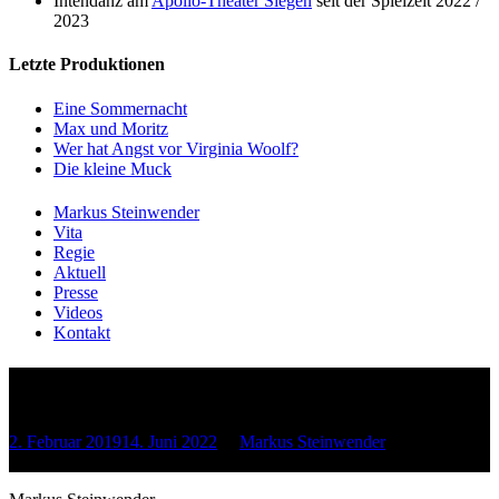
Intendanz am
Apollo-Theater Siegen
seit der Spielzeit 2022 /
2023
Letzte Produktionen
Eine Sommernacht
Max und Moritz
Wer hat Angst vor Virginia Woolf?
Die kleine Muck
Markus Steinwender
Vita
Regie
Aktuell
Presse
Videos
Kontakt
Kontakt & Impressum
2. Februar 2019
14. Juni 2022
by
Markus Steinwender
Mehr Infos