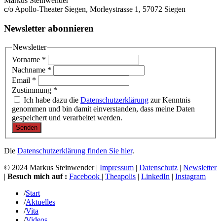
Markus Steinwender
c/o Apollo-Theater Siegen, Morleystrasse 1, 57072 Siegen
Newsletter abonnieren
Newsletter
Vorname
*
Nachname
*
Email
*
Zustimmung
*
Ich habe dazu die
Datenschutzerklärung
zur Kenntnis
genommen und bin damit einverstanden, dass meine Daten
gespeichert und verarbeitet werden.
Senden
Die
Datenschutzerklärung finden Sie hier
.
© 2024 Markus Steinwender |
Impressum
|
Datenschutz
|
Newsletter
|
Besuch mich auf :
Facebook
|
Theapolis
|
LinkedIn
|
Instagram
/
Start
/
Aktuelles
/
Vita
/
Videos